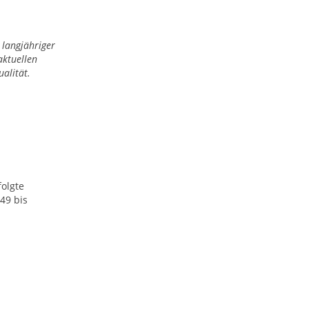
 langjähriger
aktuellen
alität.
folgte
49 bis