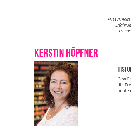
Friseurmeist
Erfahrun
Trends
Kerstin Höpfner
Histo
Gegrün
die Er
heute 